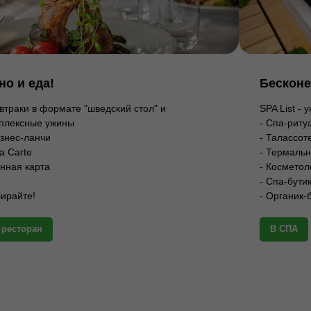
но и еда!
Бесконе
автраки в формате "шведский стол" и
SPA List - 
плексные ужины
- Спа-риту
изнес-ланчи
- Талассот
la Carte
- Термальн
инная карта
- Косметол
- Спа-бути
ирайте!
- Органик-
 ресторан
В СПА