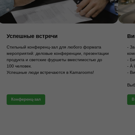
Успешные встречи
Ви
Стильный конференц-зал для любого формата
- З
мероприятий: деловые конференции, презентации
ком
продукта и светские фуршеты вместимостью до
- Б
100 человек. ‍
- À 
Успешные люди встречаются в Kamarooms!
- В
Выб
Конференц-зал
В