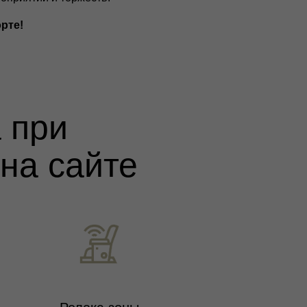
рте!
 при
на сайте